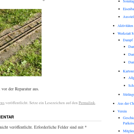
Sonntag
Eisenba
Ausstel
Aktivitäten
Werkstatt M
Dampf
Dam
Dam
Da
Karton
All
Sch
 vor der Reparatur aus.
Stirlin
ews
veröffentlicht. Setze ein Lesezeichen auf den
Permalink
.
Aus der Ch
Verein
MENTAR
Geschic
Parkeis
icht veröffentlicht.
Erforderliche Felder sind mit
*
Mitglie