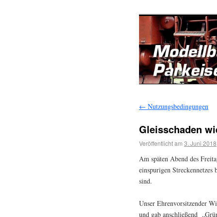
←
Nutzungsbedingungen
Gleisschaden wie
Veröffentlicht am
3. Juni 2018
Am späten Abend des Freitags
einspurigen Streckennetzes
sind.
Unser Ehrenvorsitzender Wilf
und gab anschließend „Grün