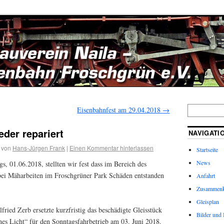
Eisenbahnfest am 29.04.2018
→
der repariert
NAVIGATI
von
Hans-Jürgen Frank
|
Einen Kommentar hinterlassen
Startseite
News
, 01.06.2018, stellten wir fest dass im Bereich des
 bei Mäharbeiten im Froschgrüner Park Schäden entstanden
Anfahrt
Zusammenk
Gleisplan
ried Zerb ersetzte kurzfristig das beschädigte Gleisstück
Bilder und 
es Licht“ für den Sonntagsfahrbetrieb am 03. Juni 2018.