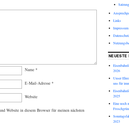
Satzun
Ansprechpa
Links
Impressum
Datenschut
Nutzungsb
NEUESTE 
Eisenbahnf
Name
*
2026
Unser Ehren
E-Mail-Adresse
*
uns für imm
Eisenbahnf
2025
Website
Eine noch 
Froschgrün
nd Website in diesem Browser für meinen nächsten
Sonntagsfa
2023