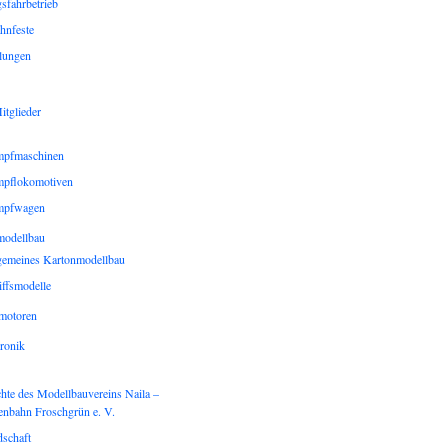
sfahrbetrieb
hnfeste
lungen
itglieder
pfmaschinen
pflokomotiven
mpfwagen
modellbau
gemeines Kartonmodellbau
iffsmodelle
gmotoren
ronik
hte des Modellbauvereins Naila –
enbahn Froschgrün e. V.
dschaft