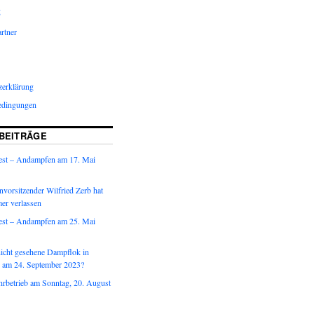
g
rtner
zerklärung
edingungen
BEITRÄGE
est – Andampfen am 17. Mai
vorsitzender Wilfried Zerb hat
er verlassen
est – Andampfen am 25. Mai
nicht gesehene Dampflok in
 am 24. September 2023?
hrbetrieb am Sonntag, 20. August