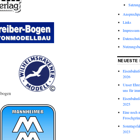
Satzun
Ansprechpa
Links
Impressum
Datenschut
Nutzungsb
NEUESTE 
Eisenbahnf
2026
Unser Ehren
uns für imm
ubogen
Eisenbahnf
2025
Eine noch 
Froschgrün
Sonntagsfa
2023