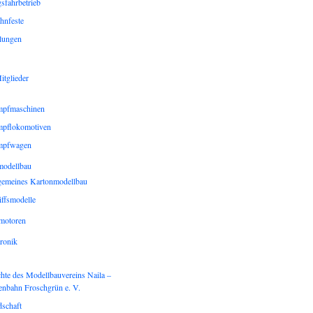
sfahrbetrieb
hnfeste
lungen
itglieder
pfmaschinen
pflokomotiven
mpfwagen
modellbau
gemeines Kartonmodellbau
iffsmodelle
gmotoren
ronik
hte des Modellbauvereins Naila –
enbahn Froschgrün e. V.
dschaft