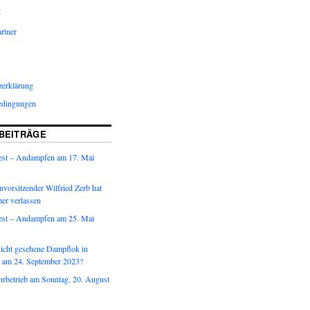
g
rtner
zerklärung
edingungen
BEITRÄGE
est – Andampfen am 17. Mai
vorsitzender Wilfried Zerb hat
er verlassen
est – Andampfen am 25. Mai
nicht gesehene Dampflok in
 am 24. September 2023?
hrbetrieb am Sonntag, 20. August