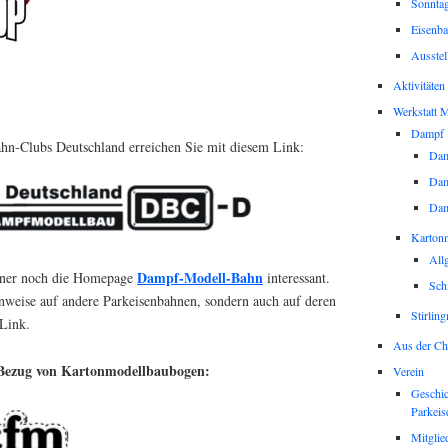
Sonntag
Eisenba
Ausstel
Aktivitäten
Werkstatt M
Dampf
n-Clubs Deutschland erreichen Sie mit diesem Link:
Dam
Dam
Da
Karton
All
Dampf-Modell-Bahn
hner noch die Homepage
interessant.
Sch
inweise auf andere Parkeisenbahnen, sondern auch auf deren
Stirlin
 Link.
Aus der Ch
n Bezug von Kartonmodellbaubogen:
Verein
Geschic
Parkeis
Mitglie