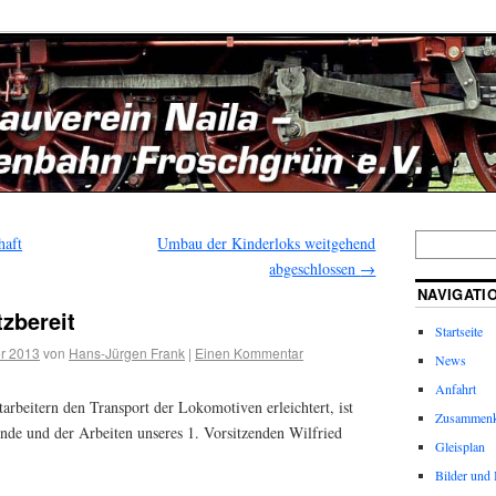
haft
Umbau der Kinderloks weitgehend
abgeschlossen
→
NAVIGATI
zbereit
Startseite
r 2013
von
Hans-Jürgen Frank
|
Einen Kommentar
News
Anfahrt
beitern den Transport der Lokomotiven erleichtert, ist
Zusammenk
de und der Arbeiten unseres 1. Vorsitzenden Wilfried
Gleisplan
Bilder und 