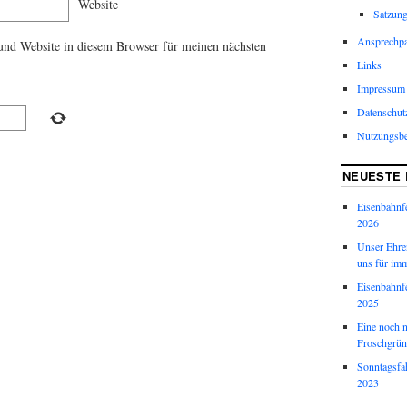
Website
Satzun
Ansprechpa
nd Website in diesem Browser für meinen nächsten
Links
Impressum
Datenschut
Nutzungsb
NEUESTE 
Eisenbahnf
2026
Unser Ehren
uns für imm
Eisenbahnf
2025
Eine noch 
Froschgrün
Sonntagsfa
2023