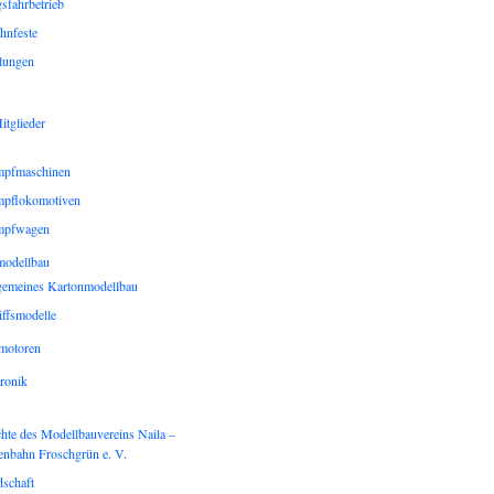
sfahrbetrieb
hnfeste
lungen
itglieder
pfmaschinen
pflokomotiven
mpfwagen
modellbau
gemeines Kartonmodellbau
iffsmodelle
gmotoren
ronik
hte des Modellbauvereins Naila –
enbahn Froschgrün e. V.
dschaft