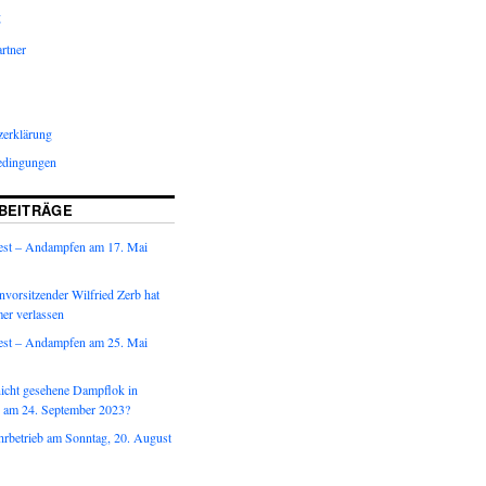
g
rtner
zerklärung
edingungen
BEITRÄGE
est – Andampfen am 17. Mai
vorsitzender Wilfried Zerb hat
er verlassen
est – Andampfen am 25. Mai
nicht gesehene Dampflok in
 am 24. September 2023?
hrbetrieb am Sonntag, 20. August