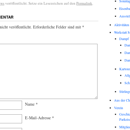
Sonntag
ews
veröffentlicht. Setze ein Lesezeichen auf den
Permalink
.
Eisenba
Ausstel
MENTAR
Aktivitäten
icht veröffentlicht.
Erforderliche Felder sind mit
*
Werkstatt M
Dampf
Dam
Dam
Da
Karton
All
Sch
Stirlin
Aus der Ch
Name
*
Verein
Geschic
E-Mail-Adresse
*
Parkeis
Mitglie